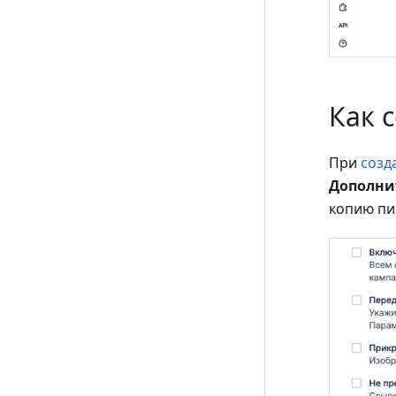
Как 
При
созд
Дополни
копию пи