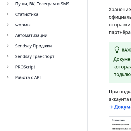
Пуши, ВК, Телеграм и SMS
Хранение
Статистика
официаль
отправки
Формы
партнёра
Автоматизации
Sendsay Продажи
ВА
Sendsay Транспорт
Докуме
котора
PROScript
подклю
Работа с API
При подк
аккаунта
→ Докум