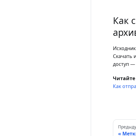
Как 
архи
Исходник
Скачать 
доступ —
Читайте
Как отпр
Предыду
Метк