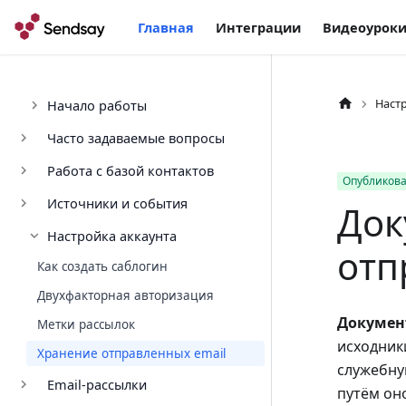
Главная
Интеграции
Видеоурок
Наст
Начало работы
Часто задаваемые вопросы
Работа с базой контактов
Опубликова
Источники и события
Док
Настройка аккаунта
отп
Как создать саблогин
Двухфакторная авторизация
Докумен
Метки рассылок
исходник
Хранение отправленных email
служебну
Email-рассылки
путём он