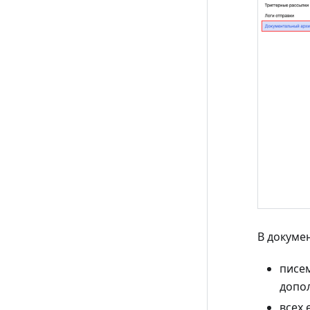
В докуме
писем
допо
всех 