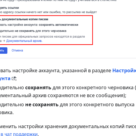
вать настройке аккаунта, указанной в разделе
Настрой
унта
;
удительно
сохранять
для этого конкретного черновика 
ументальный архив сохраняются не все сообщения);
удительно
не сохранять
для этого конкретного выпуска
овика.
менить настройки хранения документальных копий пис
.
в чат поддержки