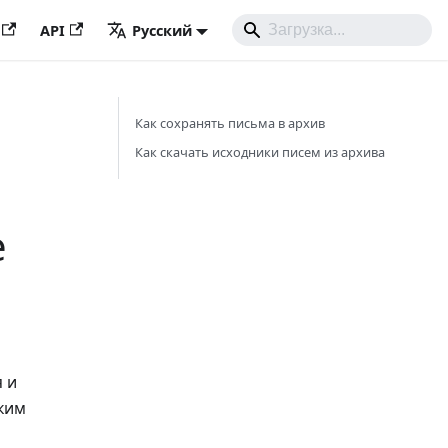
API
Русский
Как сохранять письма в архив
Как скачать исходники писем из архива
е
я и
ким